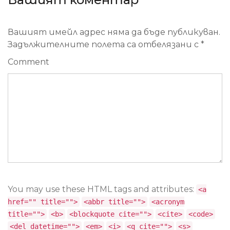
Вашият имейл адрес няма да бъде публикуван.
Задължителните полета са отбелязани с
*
Comment
You may use these HTML tags and attributes:
<a
href="" title="">
<abbr title="">
<acronym
title="">
<b>
<blockquote cite="">
<cite>
<code>
<del datetime="">
<em>
<i>
<q cite="">
<s>