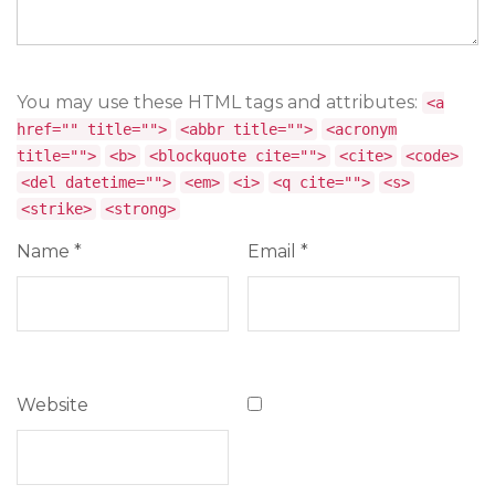
You may use these HTML tags and attributes:
<a
href="" title="">
<abbr title="">
<acronym
title="">
<b>
<blockquote cite="">
<cite>
<code>
<del datetime="">
<em>
<i>
<q cite="">
<s>
<strike>
<strong>
Name
*
Email
*
Website