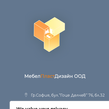
Гр.София, бул.“Гоце Делчев“ 76, бл.32
+359 (02) 951 53 34
,
+359 (02) 958 23 42