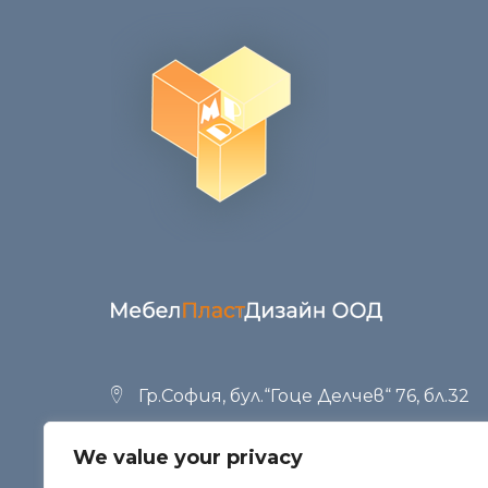
Гр.София, бул.“Гоце Делчев“ 76, бл.32
+359 (02) 951 53 34
,
+359 (02) 958 23 42
We value your privacy