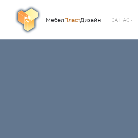
ЗА НАС
Bar-stol-Viktor-cheren
← Previous