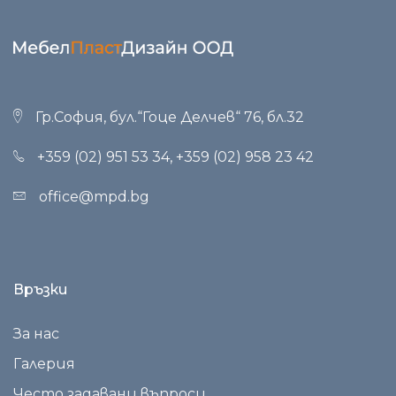
Гр.София, бул.“Гоце Делчев“ 76, бл.32
+359 (02) 951 53 34
,
+359 (02) 958 23 42
office@mpd.bg
Връзки
За нас
Галерия
Често задавани въпроси