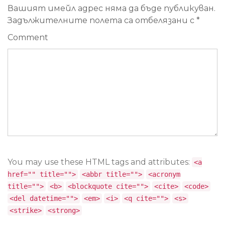
Вашият имейл адрес няма да бъде публикуван.
Задължителните полета са отбелязани с
*
Comment
You may use these HTML tags and attributes:
<a
href="" title="">
<abbr title="">
<acronym
title="">
<b>
<blockquote cite="">
<cite>
<code>
<del datetime="">
<em>
<i>
<q cite="">
<s>
<strike>
<strong>