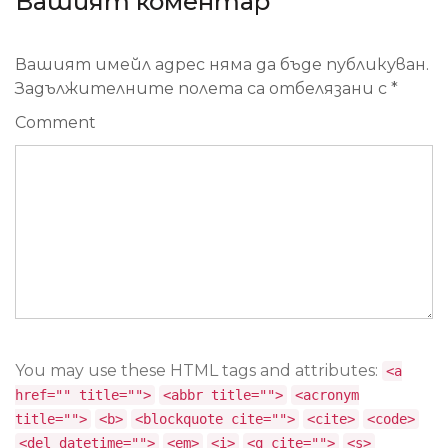
Вашият коментар
Вашият имейл адрес няма да бъде публикуван.
Задължителните полета са отбелязани с
*
Comment
You may use these HTML tags and attributes:
<a
href="" title="">
<abbr title="">
<acronym
title="">
<b>
<blockquote cite="">
<cite>
<code>
<del datetime="">
<em>
<i>
<q cite="">
<s>