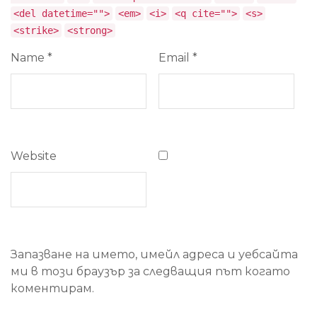
<del datetime="">
<em>
<i>
<q cite="">
<s>
<strike>
<strong>
Name
*
Email
*
Website
Запазване на името, имейл адреса и уебсайта
ми в този браузър за следващия път когато
коментирам.