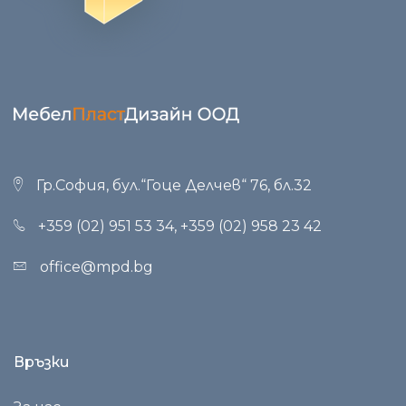
Гр.София, бул.“Гоце Делчев“ 76, бл.32
+359 (02) 951 53 34
,
+359 (02) 958 23 42
office@mpd.bg
Връзки