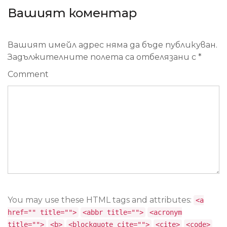
Вашият коментар
Вашият имейл адрес няма да бъде публикуван.
Задължителните полета са отбелязани с
*
Comment
You may use these HTML tags and attributes:
<a
href="" title="">
<abbr title="">
<acronym
title="">
<b>
<blockquote cite="">
<cite>
<code>