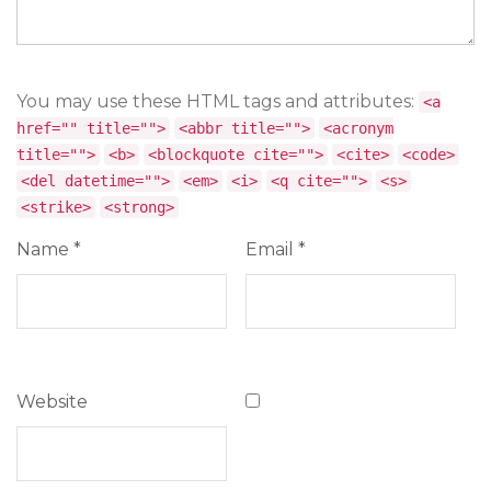
You may use these HTML tags and attributes:
<a
href="" title="">
<abbr title="">
<acronym
title="">
<b>
<blockquote cite="">
<cite>
<code>
<del datetime="">
<em>
<i>
<q cite="">
<s>
<strike>
<strong>
Name
*
Email
*
Website