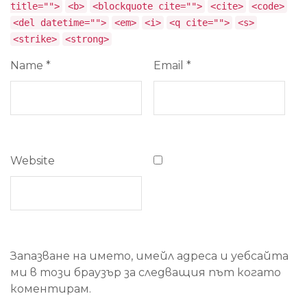
title="">
<b>
<blockquote cite="">
<cite>
<code>
<del datetime="">
<em>
<i>
<q cite="">
<s>
<strike>
<strong>
Name
*
Email
*
Website
Запазване на името, имейл адреса и уебсайта
ми в този браузър за следващия път когато
коментирам.