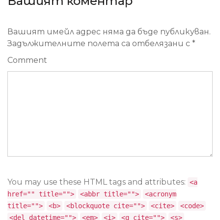
Вашият коментар
Вашият имейл адрес няма да бъде публикуван.
Задължителните полета са отбелязани с
*
Comment
You may use these HTML tags and attributes:
<a
href="" title="">
<abbr title="">
<acronym
title="">
<b>
<blockquote cite="">
<cite>
<code>
<del datetime="">
<em>
<i>
<q cite="">
<s>