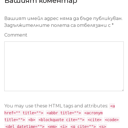
Вашият коментар
Вашият имейл адрес няма да бъде публикуван.
Задължителните полета са отбелязани с
*
Comment
You may use these HTML tags and attributes:
<a
href="" title="">
<abbr title="">
<acronym
title="">
<b>
<blockquote cite="">
<cite>
<code>
<del datetime="">
<em>
<i>
<q cite="">
<s>