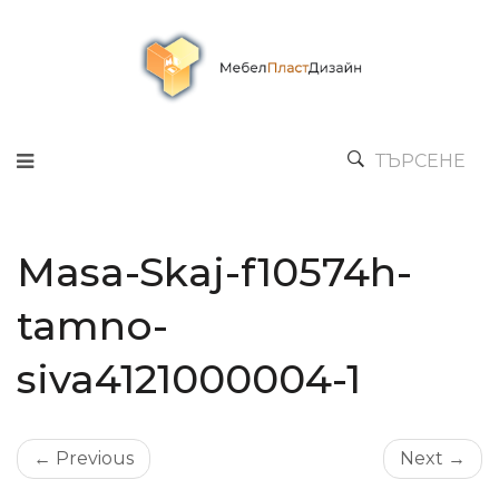
ТЪРСЕНЕ
Masa-Skaj-f10574h-
tamno-
siva4121000004-1
← Previous
Next →