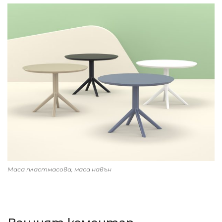
Маса пластмасова, маса навън