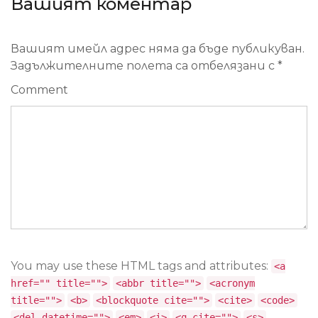
Вашият коментар
Вашият имейл адрес няма да бъде публикуван.
Задължителните полета са отбелязани с
*
Comment
You may use these HTML tags and attributes:
<a
href="" title="">
<abbr title="">
<acronym
title="">
<b>
<blockquote cite="">
<cite>
<code>
<del datetime="">
<em>
<i>
<q cite="">
<s>