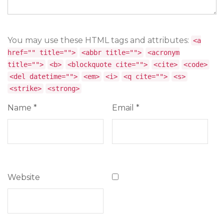
You may use these HTML tags and attributes:
<a
href="" title="">
<abbr title="">
<acronym
title="">
<b>
<blockquote cite="">
<cite>
<code>
<del datetime="">
<em>
<i>
<q cite="">
<s>
<strike>
<strong>
Name
*
Email
*
Website