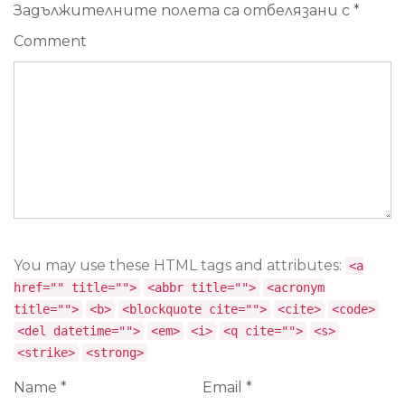
Задължителните полета са отбелязани с
*
Comment
You may use these HTML tags and attributes:
<a
href="" title="">
<abbr title="">
<acronym
title="">
<b>
<blockquote cite="">
<cite>
<code>
<del datetime="">
<em>
<i>
<q cite="">
<s>
<strike>
<strong>
Name
*
Email
*