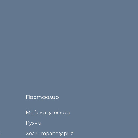
ирам.
Портфолио
Мебели за офиса
Кухни
и
Хол и трапезария