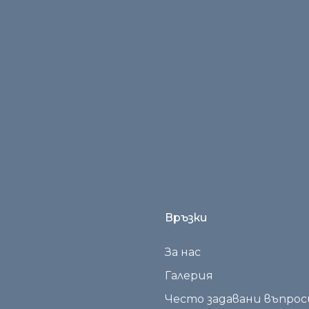
и в този браузър за следващия път когато комент
Връзки
За нас
Галерия
Често задавани въпрос