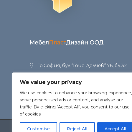
Гр.София, бул.“Гоце Делчев“ 76, бл.32
+359 (02) 951 53 34
,
+359 (02) 958 23 42
We value your privacy
office@mpd.bg
We use cookies to enhance your browsing experience,
serve personalised ads or content, and analyse our
traffic. By clicking "Accept All", you consent to our use
of cookies.
Customise
Reject All
Accept All