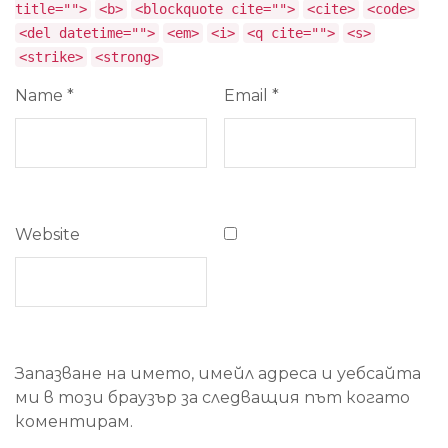
title="">
<b>
<blockquote cite="">
<cite>
<code>
<del datetime="">
<em>
<i>
<q cite="">
<s>
<strike>
<strong>
Name
*
Email
*
Website
Запазване на името, имейл адреса и уебсайта
ми в този браузър за следващия път когато
коментирам.