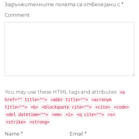
Задължителните полета са отбелязани с
*
Comment
You may use these HTML tags and attributes:
<a
href="" title="">
<abbr title="">
<acronym
title="">
<b>
<blockquote cite="">
<cite>
<code>
<del datetime="">
<em>
<i>
<q cite="">
<s>
<strike>
<strong>
Name
*
Email
*