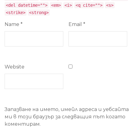
<del datetime="">
<em>
<i>
<q cite="">
<s>
<strike>
<strong>
Name
*
Email
*
Website
Запазване на името, имейл адреса и уебсайта
ми в този браузър за следващия път когато
коментирам.