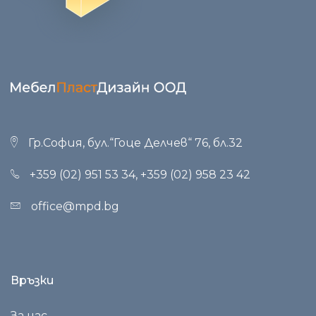
Гр.София, бул.“Гоце Делчев“ 76, бл.32
+359 (02) 951 53 34
,
+359 (02) 958 23 42
office@mpd.bg
Връзки
За нас