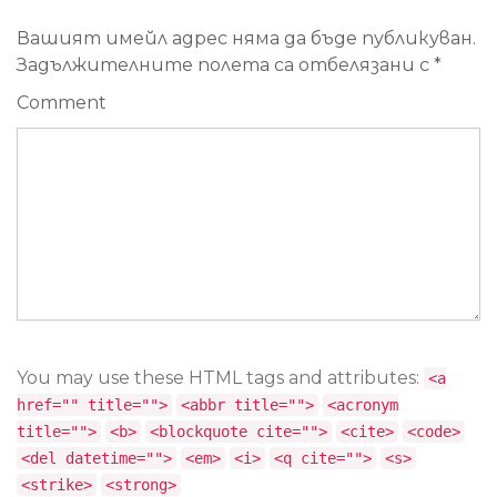
Вашият имейл адрес няма да бъде публикуван.
Задължителните полета са отбелязани с
*
Comment
You may use these HTML tags and attributes:
<a
href="" title="">
<abbr title="">
<acronym
title="">
<b>
<blockquote cite="">
<cite>
<code>
<del datetime="">
<em>
<i>
<q cite="">
<s>
<strike>
<strong>