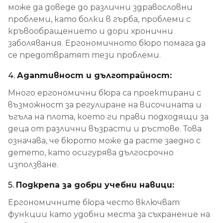
може да доведе до различни здравословни
проблеми, като болки в гърба, проблеми с
кръвообращението и дори хронични
заболявания. Ергономичното бюро помага да
се предотвратят тези проблеми.
4.
Адаптивност и дълготрайност:
Много ергономични бюра са проектирани с
възможност за регулиране на височината и
ъгъла на плота, което ги прави подходящи за
деца от различни възрасти и ръстове. Това
означава, че бюрото може да расте заедно с
детето, като осигурява дългосрочно
използване.
5.
Подкрепа за добри учебни навици:
Ергономичните бюра често включват
функции като удобни места за съхранение на