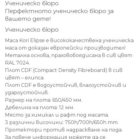
Ученическо бюро
Перфектното ученическо бюро за
вашето дете!
Ученическо бюро
Маса Kori Elipse е висококачествена ученическа
маса от доказан европейски производител!
Метална основа, праховобоядисана в сив цвят
RAL 7024.
Плот CDF (Compact Density Fibreboard) в сив
цвят – елипса.
Плот CDF е водоустойчив, влагоустойчив и
удароустойчив.
Размер на плота: 650/450 мм.
Дебелина на плота: 12 мм.
Място за химикал и рафт под масата.
3 различни височини: 750h/700h/650h mm.
Протектори против надраскване на пода.
За повече информация можете да се