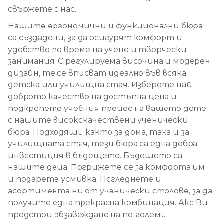
свържете с нас.
Нашите ергономични и функционални бюра
са създадени, за да осигурят комфорт и
удобство по време на учене и творчески
занимания. С регулируема височина и модерен
дизайн, те се вписват идеално във всяка
детска или училищна стая. Изберете най-
доброто качество на достъпна цена и
подкрепете учебния процес на вашето дете
с нашите висококачествени ученически
бюра. Подходящи както за дома, така и за
училищната стая, тези бюра са една добра
инвестиция в бъдещето. Бъдещето са
нашите деца. Погрижете се за комфорта им
и подарете усмивка. Погледнете и
асортимента ни от ученически столове, за да
получите една прекрасна комбинация. Ако Ви
предстои обзавеждане на по-големи