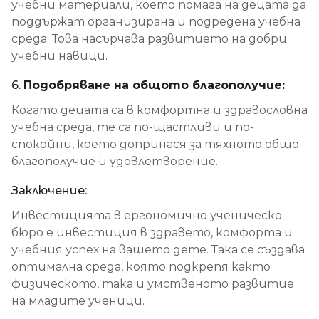
учебни материали, което помага на децата да
поддържат организирана и подредена учебна
среда. Това насърчава развитието на добри
учебни навици.
6.
Подобряване на общото благополучие:
Когато децата са в комфортна и здравословна
учебна среда, те са по-щастливи и по-
спокойни, което допринася за тяхното общо
благополучие и удовлетворение.
Заключение:
Инвестицията в ергономично ученическо
бюро е инвестиция в здравето, комфорта и
учебния успех на вашето дете. Така се създава
оптимална среда, която подкрепя както
физическото, така и умственото развитие
на младите ученици.