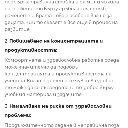
поддържа правилна стойка и да минимизира
напрежението върху гръбначния стълб,
раменете и врата. Това е особено важно за
децата, чийто скелет е все още в процес на
развитие.
2.
Повишаване на концентрацията и
продуктивността:
Комфортната и здравословна работна среда
може значително да подобри
концентрацията и продуктивността на
ученика. Когато детето се чувства удобно,
то може да се съсредоточи по-добре върху
учебния материал и задачите.
3.
Намаляване на риска от здравословни
проблеми:
Продължителното седене в неправилна поза