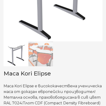
Маса Kori Elipse
Маса Kori Elipse е висококачествена ученическа
маса от доказан европейски производител!
Метална основа, праховобоядисана в сив цвят
RAL 7024.Плот CDF (Compact Density Fibreboard)