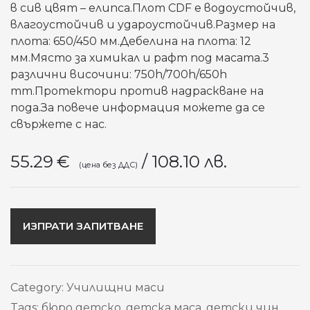
в сив цвят – елипса.Плот CDF е водоустойчив,
влагоустойчив и удароустойчив.Размер на
плота: 650/450 мм.Дебелина на плота: 12
мм.Място за химикал и рафт под масата.3
различни височини: 750h/700h/650h
mm.Протектори против надраскване на
пода.За повече информация можете да се
свържете с нас.
55.29
€
/ 108.10 лв.
ИЗПРАТИ ЗАПИТВАНЕ
Category:
Училищни маси
Tags:
бюро детско
,
детска маса
,
детски чин
,