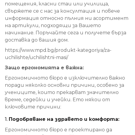
помещения, класни стаи или училища,
свържете се с нас за консултация и повече
информация относно пълния ни асортимент
на артикули, подходящи за Вашето
начинание. Поръчайте сега и получете бърза
доставка до вашия дом.
https://www.mpd.bg/produkt-kategoriya/za-
uchilishte/uchilishtni-masi/
Защо ергономията е важна:
Ергономичното бюро е изключително важно
поради няколко основни причини, особено за
учениците, които прекарват значително
време, седейки и учейки. Ето някои от
ключовите причини:
1.
Подобряване на здравето и комфорта:
Ергономичното бюро е проектирано да