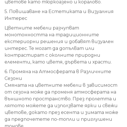
цветове като тюркоазено и коралово.
5. Повишаване на Естетиката и Визуалния
Интерес
Цветните мебели разчупват
монотонността на традиционните
екстериорни решения и добавят визуален
интерес. Те могат да допълват или
контрастират с околните природни
елементи, като цветя, дървета и храсти.
6. Промяна на Атмосферата в Различните
Сезони
Смяната на цветните мебели в зависимост
от сезона може да променя атмосферата на
външното пространство. През пролетта и
лятото можете да използвате ярки и свежи
цветове, докато през есента и зимата може
да предпочетете по-топли и приглушени
тонове.