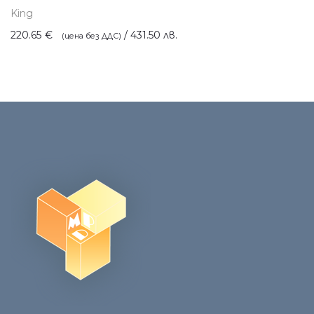
King
220.65
€
/ 431.50 лв.