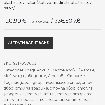
plastmasovi-ratan/stolove-gradinski-plastmasovi-
ratan/
120.90
€
/ 236.50 лв.
ИЗПРАТИ ЗАПИТВАНЕ
SKU:
9517000003
Categories:
Градински / Пластмасови / Ратан
,
Мебели за заведение
,
Столове
,
Столове
Tags:
модерен двор
,
пластмасов стол
,
стол
двор
,
стол за градина
,
стол за двор
,
стол за
заведение
,
стол за навън
,
стол за открито
,
стол за тераса
,
стол поликарбонат
,
стол