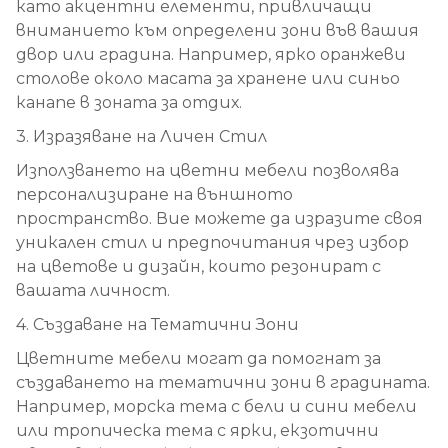
като акцентни елементи, привличащи
вниманието към определени зони във вашия
двор или градина. Например, ярко оранжеви
столове около масата за хранене или синьо
канапе в зоната за отдих.
3. Изразяване на Личен Стил
Използването на цветни мебели позволява
персонализиране на външното
пространство. Вие можете да изразите своя
уникален стил и предпочитания чрез избор
на цветове и дизайн, които резонират с
вашата личност.
4. Създаване на Тематични Зони
Цветните мебели могат да помогнат за
създаването на тематични зони в градината.
Например, морска тема с бели и сини мебели
или тропическа тема с ярки, екзотични