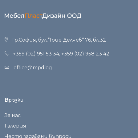
Гр.София, бул.“Гоце Делчев“ 76, бл.32
+359 (02) 951 53 34
,
+359 (02) 958 23 42
office@mpd.bg
Връзки
За нас
Галерия
Често задавани въпроси