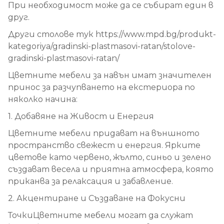
При необходимост може да се събират един в
друг.
Други столове тук https://www.mpd.bg/produkt-
kategoriya/gradinski-plastmasovi-ratan/stolove-
gradinski-plastmasovi-ratan/
Цветните мебели за навън имат значителен
принос за разчупването на екстериора по
няколко начина:
1. Добавяне на Живост и Енергия
Цветните мебели придават на външното
пространство свежест и енергия. Ярките
цветове като червено, жълто, синьо и зелено
създават весела и приятна атмосфера, която
приканва за релаксация и забавление.
2. Акцентиране и Създаване на Фокусни
ТочкиЦветните мебели могат да служат