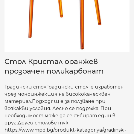
Стол Кристал оранжев
прозрачен поликарбонат
Градински столГрадински стол е изработен
чрез моноинжекция на висококаческвен
материал.Подходящ е за ползване при
всякакви условия. Лесно се подръжа. При
необходимост може да се събират един в
друг.Други столове тук
https://www.mpd.bg/produkt-kategoriya/gradinski-