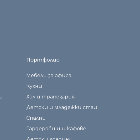
Портфолио
Мебели за офиса
Кухни
и
Хол и трапезария
Детски и младежки стаи
Спални
Гардероби и шкафове
Детски градини