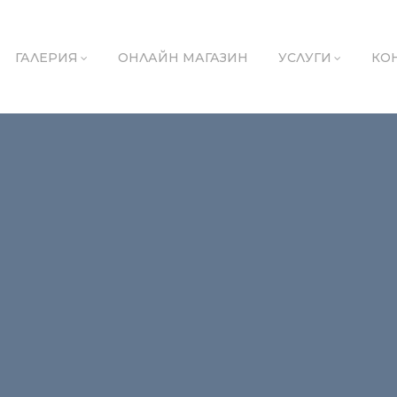
ГАЛЕРИЯ
ОНЛАЙН МАГАЗИН
УСЛУГИ
КО
 s vuzgalavnici i pufove