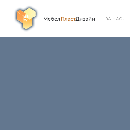
ЗА НАС
ofis relaks zona podium
← Previous