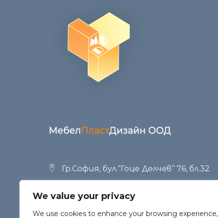
Гр.София, бул.“Гоце Делчев“ 76, бл.32
+359 (02) 951 53 34
,
+359 (02) 958 23 42
We value your privacy
office@mpd.bg
We use cookies to enhance your browsing experience,