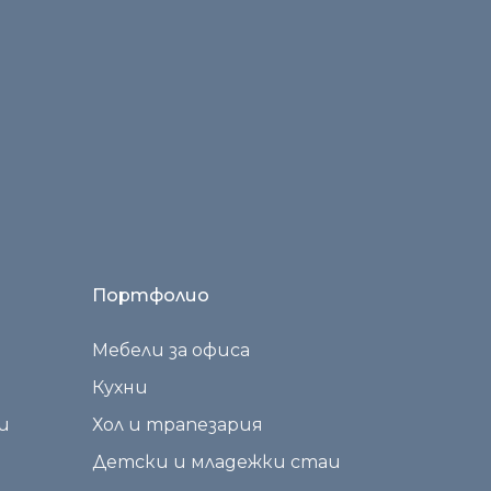
ирам.
Портфолио
Мебели за офиса
Кухни
и
Хол и трапезария
Детски и младежки стаи