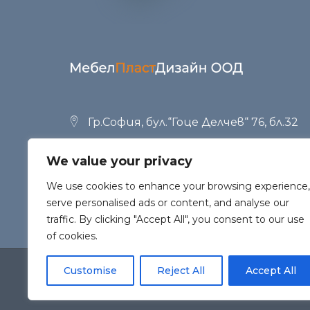
Гр.София, бул.“Гоце Делчев“ 76, бл.32
+359 (02) 951 53 34
,
+359 (02) 958 23 42
We value your privacy
office@mpd.bg
We use cookies to enhance your browsing experience,
serve personalised ads or content, and analyse our
traffic. By clicking "Accept All", you consent to our use
of cookies.
Customise
Reject All
Accept All
Copyright
МебелПластДизайн
2026. All Rights