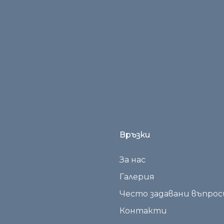
и в този браузър за следващия път когато комент
Връзки
За нас
Галерия
Често задавани въпрос
Контакти