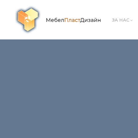
ЗА НАС
ofis shakfove i etajerki
← Previous