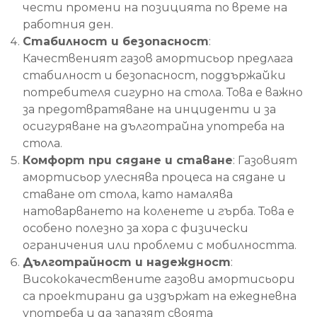
чести промени на позицията по време на
работния ден.
Стабилност и безопасност
:
Качественият газов амортисьор предлага
стабилност и безопасност, поддържайки
потребителя сигурно на стола. Това е важно
за предотвратяване на инциденти и за
осигуряване на дълготрайна употреба на
стола.
Комфорт при сядане и ставане
: Газовият
амортисьор улеснява процеса на сядане и
ставане от стола, като намалява
натоварването на коленете и гърба. Това е
особено полезно за хора с физически
ограничения или проблеми с мобилността.
Дълготрайност и надеждност
:
Висококачествените газови амортисьори
са проектирани да издържат на ежедневна
употреба и да запазят своята