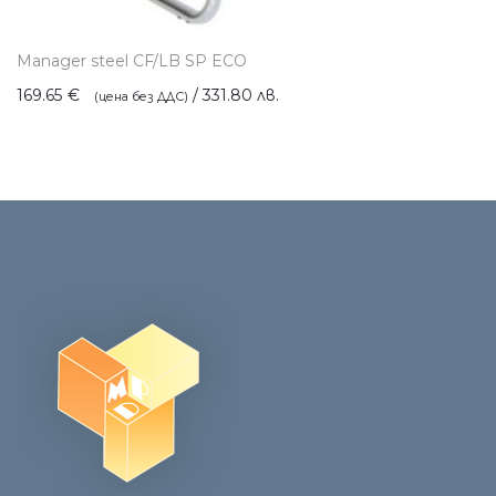
Manager steel CF/LB SP ECO
169.65
€
/ 331.80 лв.