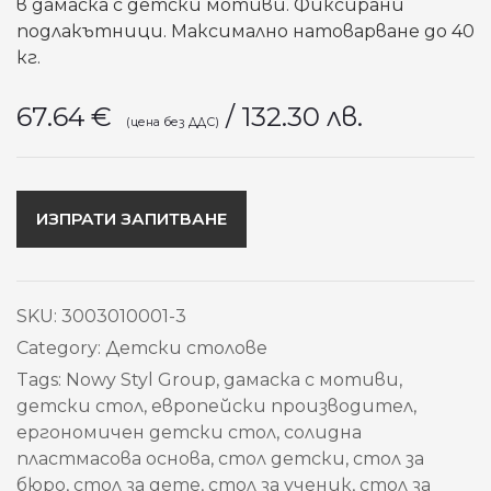
в дамаска с детски мотиви. Фиксирани
подлакътници. Максимално натоварване до 40
кг.
67.64
€
/ 132.30 лв.
ИЗПРАТИ ЗАПИТВАНЕ
SKU:
3003010001-3
Category:
Детски столове
Tags:
Nowy Styl Group
,
дамаска с мотиви
,
детски стол
,
европейски производител
,
ергономичен детски стол
,
солидна
пластмасова основа
,
стол детски
,
стол за
бюро
,
стол за дете
,
стол за ученик
,
стол за