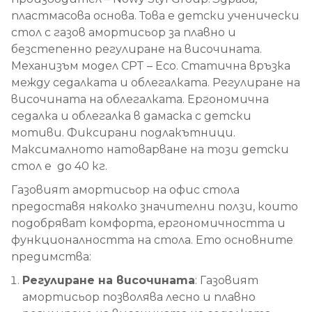
пластмасова основа. Това е детски ученически
стол с газов амортисьор за плавно и
безстепенно регулиране на височината.
Механизъм модел CPT – Eco. Статична връзка
между седалката и облегалката. Регулиране на
височината на облегалката. Ергономична
седалка и облегалка в дамаска с детски
мотиви. Фиксирани подлакътници.
Максималното натоварване на този детски
стол е до 40 кг.
Газовият амортисьор на офис стола
предоставя няколко значителни ползи, които
подобряват комфорта, ергономичността и
функционалността на стола. Ето основните
предимства:
Регулиране на височината
: Газовият
амортисьор позволява лесно и плавно