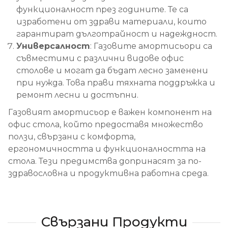
функционалност през годините. Те са
изработени от здрави материали, които
гарантират дълготрайност и надеждност.
Универсалност
: Газовите амортисьори са
съвместими с различни видове офис
столове и могат да бъдат лесно заменени
при нужда. Това прави тяхната поддръжка и
ремонт лесни и достъпни.
Газовият амортисьор е важен компонент на
офис стола, който предоставя множество
ползи, свързани с комфорта,
ергономичността и функционалността на
стола. Тези предимства допринасят за по-
здравословна и продуктивна работна среда.
Свързани Продукти