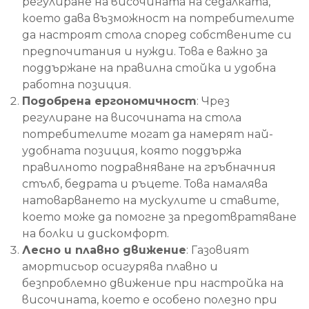
регулиране на височината на седалката,
което дава възможност на потребителите
да настроят стола според собствените си
предпочитания и нужди. Това е важно за
поддържане на правилна стойка и удобна
работна позиция.
Подобрена ергономичност
: Чрез
регулиране на височината на стола
потребителите могат да намерят най-
удобната позиция, която поддържа
правилното подравняване на гръбначния
стълб, бедрата и ръцете. Това намалява
натоварването на мускулите и ставите,
което може да помогне за предотвратяване
на болки и дискомфорт.
Лесно и плавно движение
: Газовият
амортисьор осигурява плавно и
безпроблемно движение при настройка на
височината, което е особено полезно при