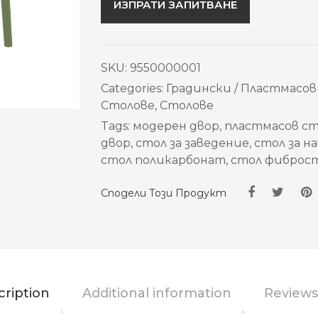
ИЗПРАТИ ЗАПИТВАНЕ
SKU:
9550000001
Categories:
Градински / Пластмасов
Столове
,
Столове
Tags:
модерен двор
,
пластмасов с
двор
,
стол за заведение
,
стол за н
стол поликарбонат
,
стол фиброс
Сподели Този Продукт
cription
Additional information
Reviews