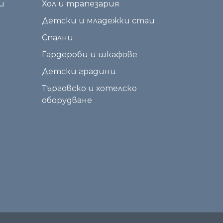
и
Хол и трапезария
Детски и младежки стаи
Спални
Гардероби и шкафове
Детски градини
Търговско и хотелско
оборудване