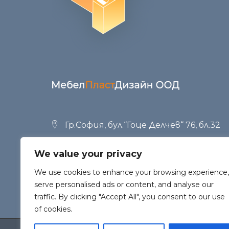
Гр.София, бул.“Гоце Делчев“ 76, бл.32
+359 (02) 951 53 34
,
+359 (02) 958 23 42
We value your privacy
office@mpd.bg
We use cookies to enhance your browsing experience,
serve personalised ads or content, and analyse our
traffic. By clicking "Accept All", you consent to our use
of cookies.