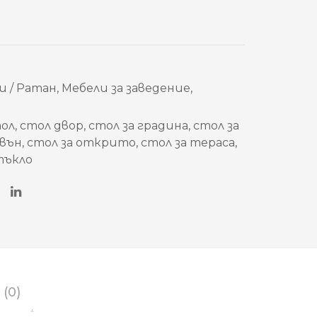
и / Ратан
,
Мебели за заведение
,
тол
,
стол двор
,
стол за градина
,
стол за
авън
,
стол за открито
,
стол за тераса
,
тъкло
 (0)