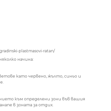
radinski-plastmasovi-ratan/
яколко начина:
тове като червено, жълто, синьо и
е.
ието към определени зони във вашия
анапе в зоната за отдих.