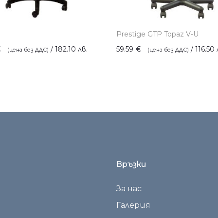
Prestige GTP Topaz V-U
€
/ 182.10 лв.
59.59
€
/ 116.50 
Връзки
За нас
Галерия