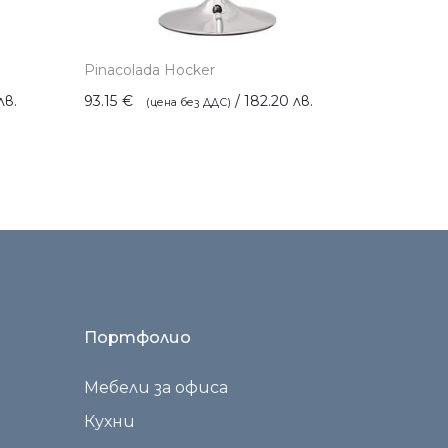
Pinacolada Hocker
Mexico
лв.
93.15
€
/ 182.20 лв.
161.01
€
Портфолио
Мебели за офиса
Кухни