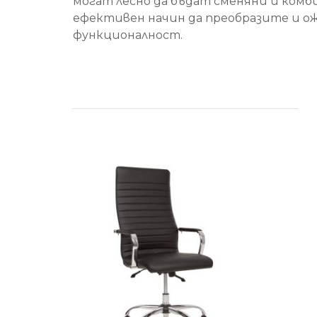
могат лесно да бъдат сменяни и комб
ефективен начин да преобразите и 
функционалност.