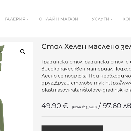
ГАЛЕРИЯ
ОНЛАЙН МАГАЗИН
УСЛУГИ
КО
Стол Хелен маслено зе
Градински столГрадински стол е
висококаческвен материал.Подходя
Лесно се подръжа. При необходимо
друг.Други столове тук https://www
plastmasovi-ratan/stolove-gradinski-pl
49.90
€
/ 97.60 лв