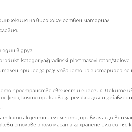
ноинжекция на висококачествен материал.
словия.
един в друг.
dukt-kategoriya/gradinski-plastmasovi-ratan/stolove-g
телен принос за разчупването на екстериора по н
то пространство свежест и енергия. Ярките цве
осфера, която приканва за релаксация и забавлени
ни
жат като акцентни елементи, привличащи вниман
жеви столове около масата за хранене или синьо к