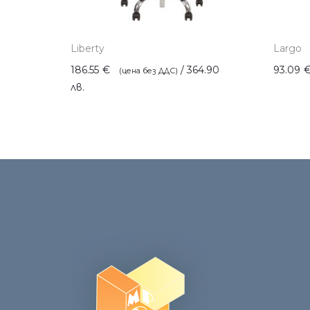
Liberty
Largo
186.55
€
/ 364.90
93.09
лв.