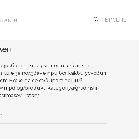
ТЪРСЕНЕ
НТАКТИ
лен
 изработен чрез моноинжекция на
щ е за ползване при всякакви условия.
ст може да се събират един в
.mpd.bg/produkt-kategoriya/gradinski-
astmasovi-ratan/
.