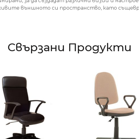
инирани, за да създадат различни визии и настро
оживите външното си пространство, като същев
Свързани Продукти