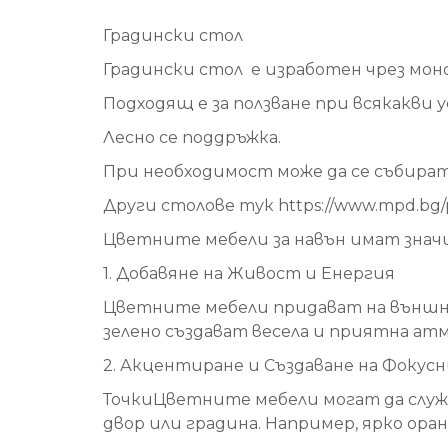
Градински стол
Градински стол е изработен чрез мо
Подходящ е за ползване при всякакви у
Лесно се поддръжка.
При необходимост може да се събират 
Други столове тук https://www.mpd.bg/pro
Цветните мебели за навън имат значи
1. Добавяне на Живост и Енергия
Цветните мебели придават на външно
зелено създават весела и приятна атм
2. Акцентиране и Създаване на Фокус
ТочкиЦветните мебели могат да слу
двор или градина. Например, ярко оран