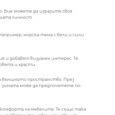
. Вие можете да изразите своя
ашата личност.
апример, морска тема с бели и сини
и добавят визуален интерес. Те
рвета и храсти.
а външното пространство. През
и зимата може да предпочетете по-
комфорта на мебелите. Те също така