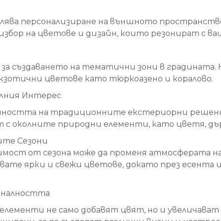
олява персонализиране на външното пространство
избор на цветове и дизайн, които резонират с в
а създаването на тематични зони в градината. Н
екзотични цветове като тюркоазено и коралово.
алния Интерес
ността на традиционните екстериорни решения 
 с околните природни елементи, като цветя, дъ
ите Сезони
имост от сезона може да променя атмосферата н
ате ярки и свежи цветове, докато през есента 
ионалността
лементи не само добавят цвят, но и увеличават 